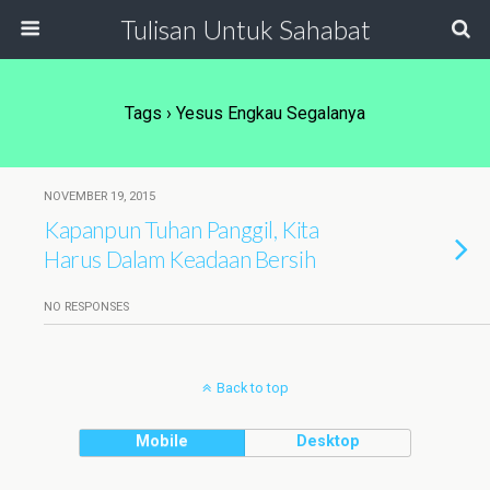
Tulisan Untuk Sahabat
Tags › Yesus Engkau Segalanya
NOVEMBER 19, 2015
Kapanpun Tuhan Panggil, Kita
Harus Dalam Keadaan Bersih
NO RESPONSES
Back to top
Mobile
Desktop