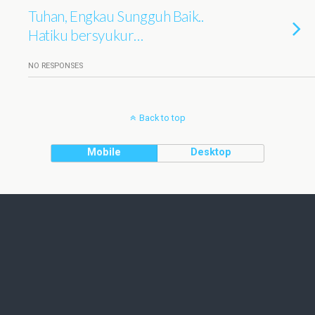
Tuhan, Engkau Sungguh Baik..
Hatiku bersyukur…
NO RESPONSES
Back to top
Mobile
Desktop