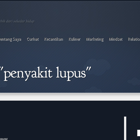
bih dari sekedar hidup
entang Saya
Curhat
Kecantikan
Kuliner
Marketing
Mindset
Relati
"penyakit lupus"
ment