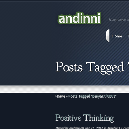
Hidup harus le
Home
T
Posts Tagged 
Home
»
Posts Tagged
"
penyakit lupus"
Positive Thinking
Posted by
andinni
on Apr 15, 2012 in
Mindset
|
1 com