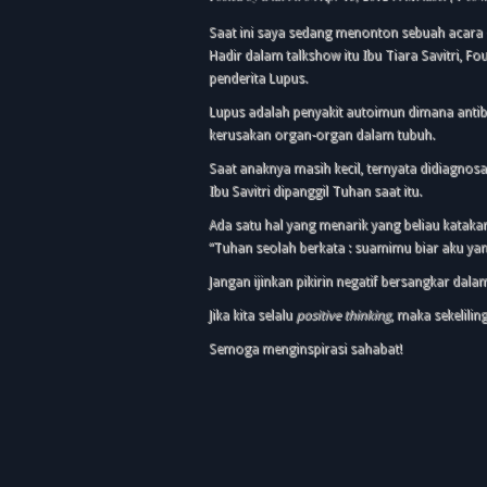
Saat ini saya sedang menonton sebuah acara 
Hadir dalam talkshow itu Ibu Tiara Savitri, F
penderita Lupus.
Lupus adalah penyakit autoimun dimana anti
kerusakan organ-organ dalam tubuh.
Saat anaknya masih kecil, ternyata didiagnos
Ibu Savitri dipanggil Tuhan saat itu.
Ada satu hal yang menarik yang beliau katakan. 
“Tuhan seolah berkata : suamimu biar aku yan
Jangan ijinkan pikirin negatif bersangkar dalam
Jika kita selalu
positive thinking
, maka sekelilin
Semoga menginspirasi sahabat!