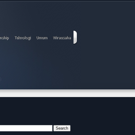
onship
Teknologi
Umum
Wirausaha